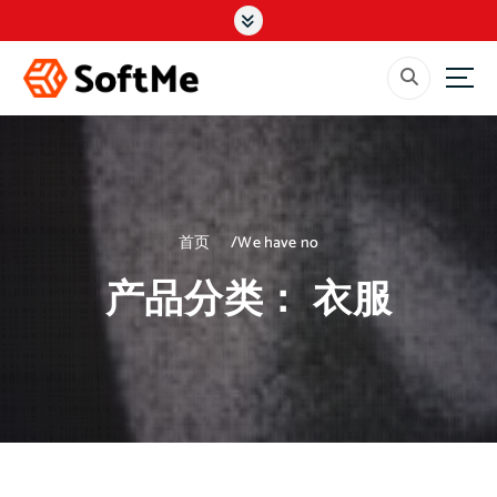
跳
转
到
内
容
首页
We have no
产品分类：
衣服