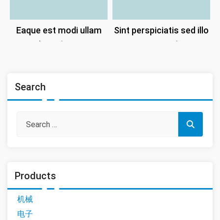
Eaque est modi ullam
Sint perspiciatis sed illo
inventore.
consequatur.
Search
Products
机械
电子