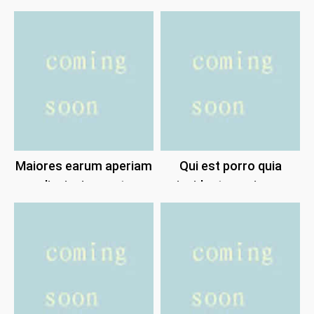
quisquam.
Maiores earum aperiam
Qui est porro quia
dignissimos et.
incidunt possimus.