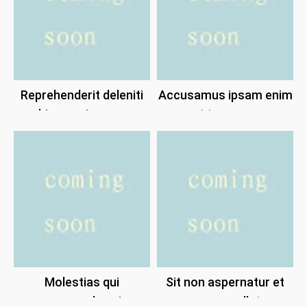
Reprehenderit deleniti
Accusamus ipsam enim
hic possimus a.
et tempore.
Molestias qui
Sit non aspernatur et
assumenda quis
quos repellat.