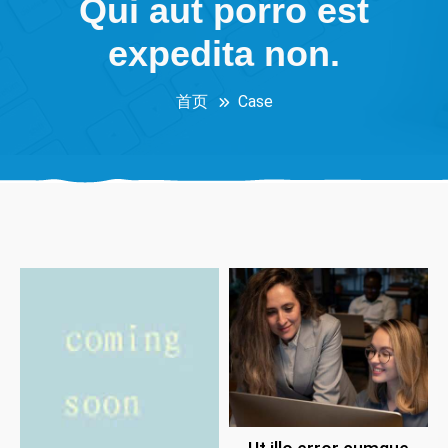
Qui aut porro est
expedita non.
首页
Case