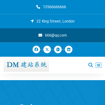
跳
13566666666
至
正
文
22 King Street, London
666@qq.com