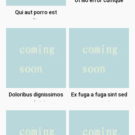
Ut illo error cumque
rerum.
Qui aut porro est
expedita non.
Doloribus dignissimos
Ex fuga a fuga sint sed
sed nisi.
excepturi.